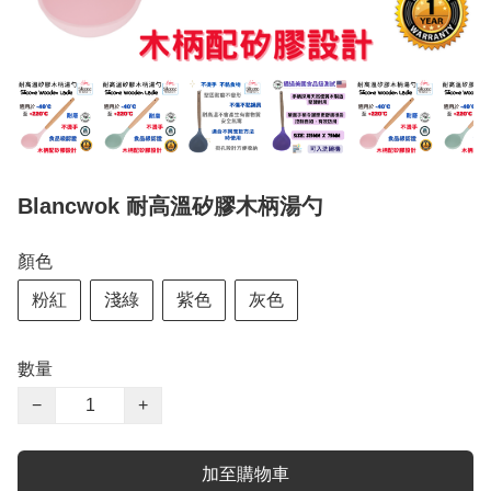
Blancwok 耐高溫矽膠木柄湯勺
顏色
粉紅
淺綠
紫色
灰色
數量
−
+
加至購物車