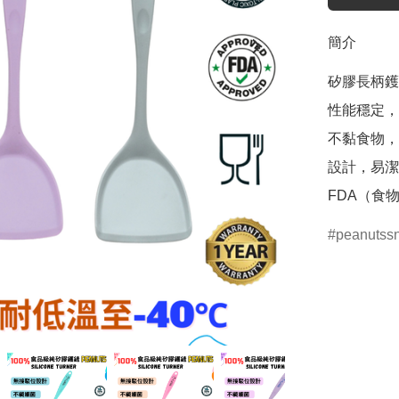
簡介
矽膠長柄鑊鏟: 3
性能穩定，
不黏食物，
設計，易潔
FDA（食
peanutss