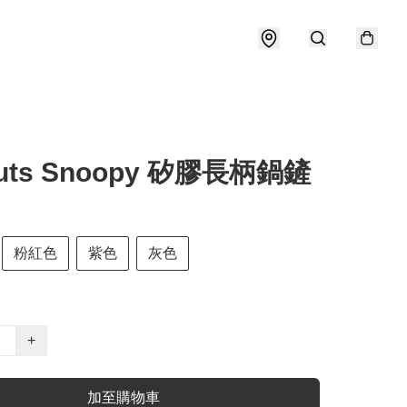
nuts Snoopy 矽膠長柄鍋鏟
粉紅色
紫色
灰色
+
加至購物車