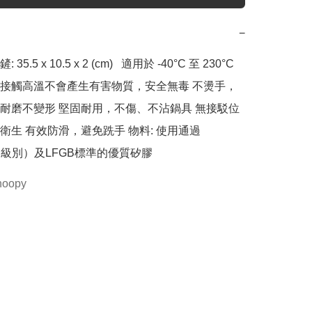
−
5.5 x 10.5 x 2 (cm)   適用於 -40°C 至 230°C 
接觸高溫不會產生有害物質，安全無毒 不燙手，
耐磨不變形 堅固耐用，不傷、不沾鍋具 無接駁位
衛生 有效防滑，避免跣手 物料: 使用通過
物級別）及LFGB標準的優質矽膠
noopy