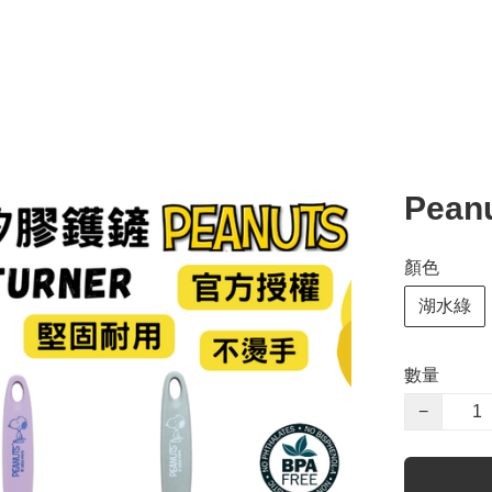
Pea
顏色
湖水綠
數量
−