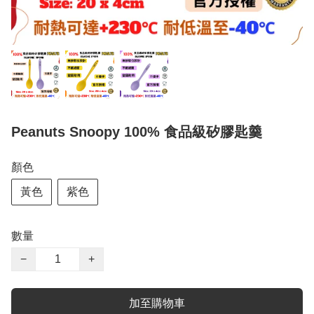
Peanuts Snoopy 100% 食品級矽膠匙羹
顏色
黃色
紫色
數量
−
+
加至購物車