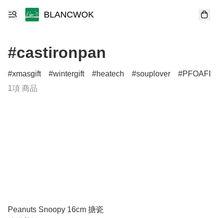
BLANCWOK
#castironpan
xmasgift
wintergift
heatech
souplover
PFOAFR
1項 商品
Peanuts Snoopy 16cm 搪瓷